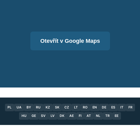
Otevřít v Google Maps
PL
UA
BY
RU
KZ
SK
CZ
LT
RO
EN
DE
ES
IT
FR
HU
GE
SV
LV
DK
AE
FI
AT
NL
TR
EE