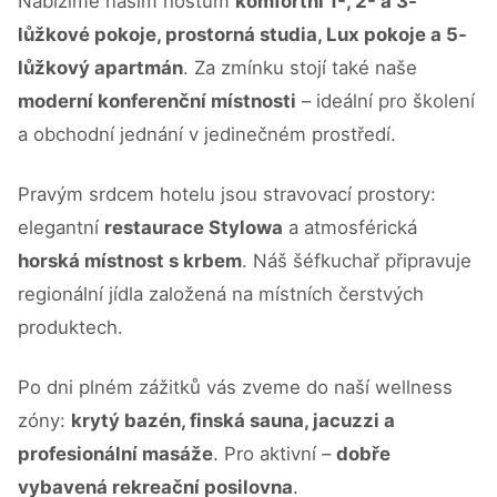
Nabízíme našim hostům
komfortní 1-, 2- a 3-
lůžkové pokoje, prostorná studia, Lux pokoje a 5-
lůžkový apartmán
. Za zmínku stojí také naše
moderní konferenční místnosti
– ideální pro školení
a obchodní jednání v jedinečném prostředí.
Pravým srdcem hotelu jsou stravovací prostory:
elegantní
restaurace Stylowa
a atmosférická
horská místnost s krbem
. Náš šéfkuchař připravuje
regionální jídla založená na místních čerstvých
produktech.
Po dni plném zážitků vás zveme do naší wellness
zóny:
krytý bazén, finská sauna, jacuzzi a
profesionální masáže
. Pro aktivní –
dobře
vybavená rekreační posilovna
.