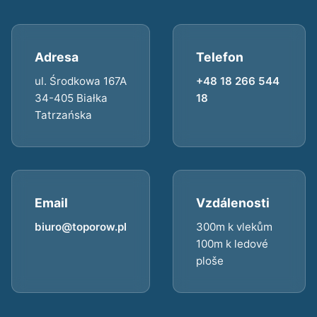
Adresa
Telefon
ul. Środkowa 167A
+48 18 266 544
34-405 Białka
18
Tatrzańska
Email
Vzdálenosti
biuro@toporow.pl
300m k vlekům
100m k ledové
ploše