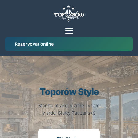
Rezervovat online
Toporów Style
Mnoho atrakcí v zimě i v létě
v srdci Białky Tatrzańské